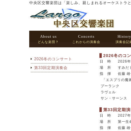
中央区交響楽団は「楽しみ、親しまれるオーケストラ
About us
Concerts
Histor
どんな楽団？
これからの演奏会
演奏会記
2026冬のコ
2026冬のコンサート
日 時
2026
第33回定期演奏会
場 所
すみだ
指 揮
佐藤 雄
「エスプリの魔
プーランク
ラヴェル
サン・サーンス
第33回定期
日 時
2027
場 所
第一生
指 揮
佐藤 雄